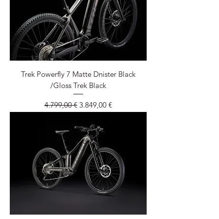
Trek Powerfly 7 Matte Dnister Black
/Gloss Trek Black
Standardpreis
Sale-Preis
4.799,00 €
3.849,00 €