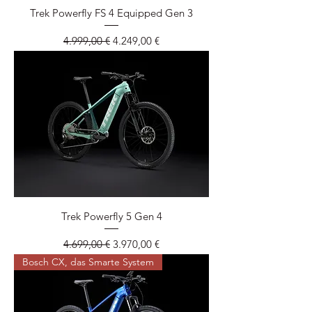
Trek Powerfly FS 4 Equipped Gen 3
Standardpreis
Sale-Preis
4.999,00 €
4.249,00 €
Trek Powerfly 5 Gen 4
Standardpreis
Sale-Preis
4.699,00 €
3.970,00 €
Bosch CX, das Smarte System