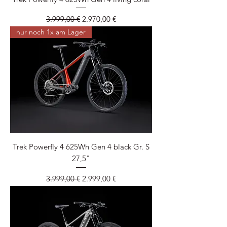
Standardpreis
Sale-Preis
3.999,00 €
2.970,00 €
nur noch 1x am Lager
Trek Powerfly 4 625Wh Gen 4 black Gr. S
27,5"
Standardpreis
Sale-Preis
3.999,00 €
2.999,00 €