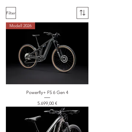
Filter
Modell 2026
Powerfly+ FS 6 Gen 4
Preis
5.699,00 €