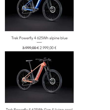
Trek Powerfly 4 625Wh alpine blue
Standardpreis
Sale-Preis
3.999,00 €
2.999,00 €
Trek Powerfly 4 625Wh Gen 4 living coral